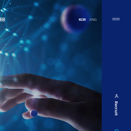
채용
KOR
ENG
Recruit