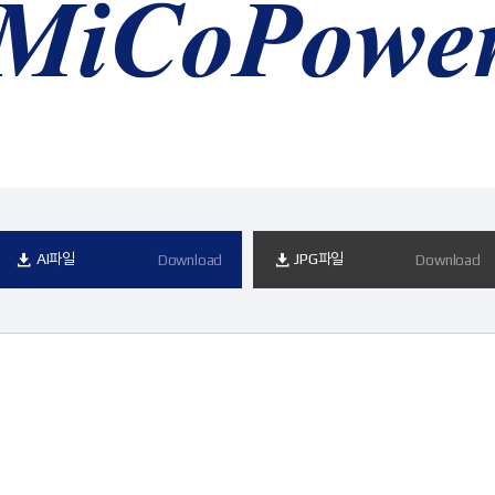
AI파일
JPG파일
Download
Download