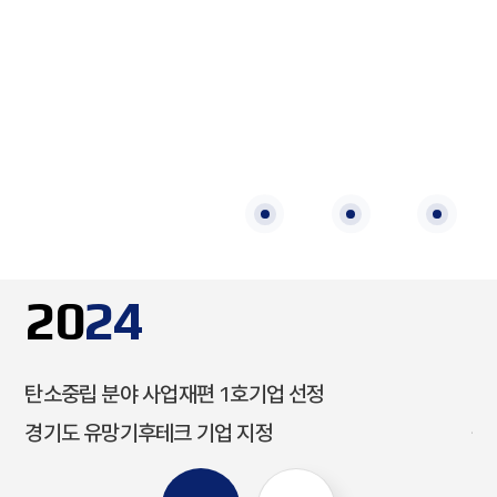
2
0
2
4
6
2
0
2
4
2
0
2
3
탄소중립 분야 사업재편 1호기업 선정
경
경기도 유망기후테크 기업 지정
성
탄소중립 분야
경기도 유망중소기업
품
여
사업재편 1호기업
인증
획