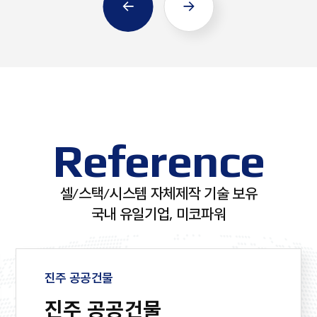
H2
선정
성과공유 우수기업
수
8
경기도 유망기후테크
인증
(
8
기업 지정
여성가족부
T
평
가족친화기업 인증
획
M
H2 Innovation
T
Reference
Award 대상 수상
우
8kW급 SOFC
'2
시스템 63.3%
한
셀/스택/시스템 자체제작 기술 보유
국내 유일기업, 미코파워
최고효율 갱신
'
8kW급 SOFC
산
시스템 57.78%
표
진주 공공건물
최고효율 인증
순
진주 공공건물
평택시ㆍ미코파워ㆍ경동나비
2